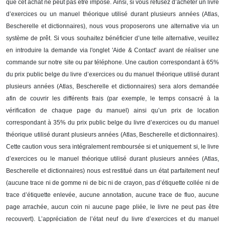
que cet achat ne peut pas être imposé. Ainsi, si vous refusez d’acheter un livre
d’exercices ou un manuel théorique utilisé durant plusieurs années (Atlas,
Bescherelle et dictionnaires), nous vous proposerons une alternative via un
système de prêt. Si vous souhaitez bénéficier d’une telle alternative, veuillez
en introduire la demande via l'onglet 'Aide & Contact' avant de réaliser une
commande sur notre site ou par téléphone. Une caution correspondant à 65%
du prix public belge du livre d’exercices ou du manuel théorique utilisé durant
plusieurs années (Atlas, Bescherelle et dictionnaires) sera alors demandée
afin de couvrir les différents frais (par exemple, le temps consacré à la
vérification de chaque page du manuel) ainsi qu’un prix de location
correspondant à 35% du prix public belge du livre d’exercices ou du manuel
théorique utilisé durant plusieurs années (Atlas, Bescherelle et dictionnaires).
Cette caution vous sera intégralement remboursée si et uniquement si, le livre
d’exercices ou le manuel théorique utilisé durant plusieurs années (Atlas,
Bescherelle et dictionnaires) nous est restitué dans un état parfaitement neuf
(aucune trace ni de gomme ni de bic ni de crayon, pas d’étiquette collée ni de
trace d’étiquette enlevée, aucune annotation, aucune trace de fluo, aucune
page arrachée, aucun coin ni aucune page pliée, le livre ne peut pas être
recouvert). L’appréciation de l’état neuf du livre d’exercices et du manuel