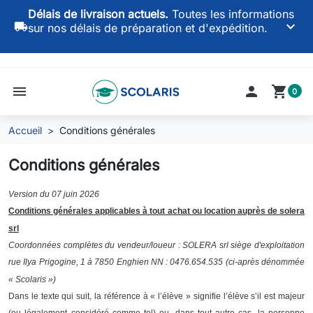
Délais de livraison actuels.
Toutes les informations
keyboard_arrow_down
local_shipping
sur nos délais de préparation et d'expédition.
menu

shopping_cart
0
Accueil
Conditions générales
Conditions générales
Version du 07 juin 2026
Conditions générales applicables à tout achat ou location auprès de solera
srl
Coordonnées complètes du vendeur/loueur : SOLERA srl siège d'exploitation
rue Ilya Prigogine, 1 à 7850 Enghien NN : 0476.654.535 (ci-après dénommée
« Scolaris »)
Dans le texte qui suit, la référence à « l’élève » signifie l’élève s’il est majeur