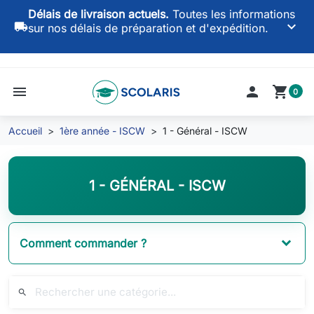
Délais de livraison actuels.
Toutes les informations
keyboard_arrow_down
local_shipping
sur nos délais de préparation et d'expédition.
menu

shopping_cart
0
Accueil
1ère année - ISCW
1 - Général - ISCW
1 - GÉNÉRAL - ISCW
Comment commander ?
search