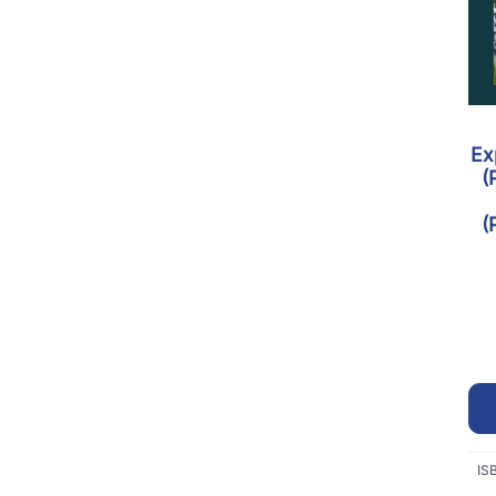
Ex
(
(
IS