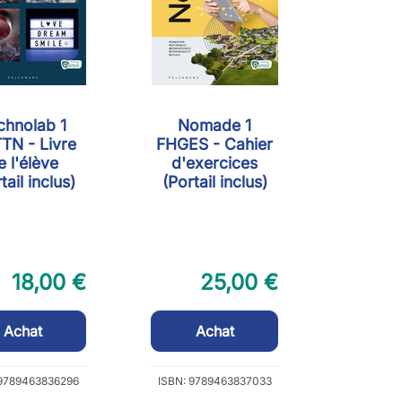
chnolab 1
Nomade 1
TN - Livre
FHGES - Cahier
e l'élève
d'exercices
tail inclus)
(Portail inclus)
18,00 €
25,00 €
Achat
Achat
 9789463836296
ISBN: 9789463837033