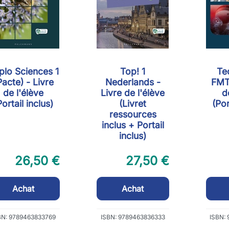
plo Sciences 1
Top! 1
Te
Pacte) - Livre
Nederlands -
FMT
de l'élève
Livre de l'élève
d
Portail inclus)
(Livret
(Por
ressources
inclus + Portail
inclus)
26,50 €
27,50 €
Achat
Achat
BN: 9789463833769
ISBN: 9789463836333
ISBN: