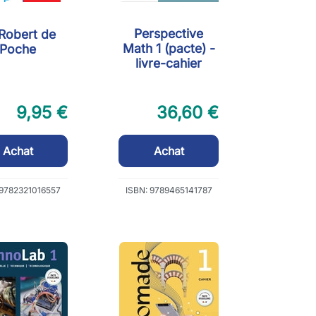
Perspective
Robert de
Math 1 (pacte) -
Poche
livre-cahier
9,95 €
36,60 €
Achat
Achat
 9782321016557
ISBN: 9789465141787