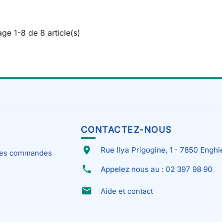
age 1-8 de 8 article(s)
CONTACTEZ-NOUS
place
Rue Ilya Prigogine, 1 - 7850 Enghi
 mes commandes
phone
Appelez nous au : 02 397 98 90
email
Aide et contact