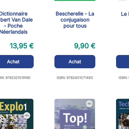
Dictionnaire
Bescherelle - La
Le 
bert Van Dale
conjugaison
- Poche
pour tous
Néerlandais
13,95 €
9,90 €
Achat
Achat
BN: 9782321019190
ISBN: 9782401071483
ISBN: